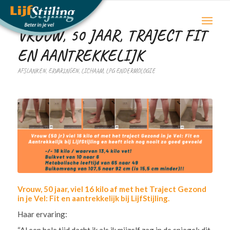
VROUW, 50 JAAR, TRAJECT FIT
EN AANTREKKELIJK
AFSLANKEN
,
ERVARINGEN
,
LICHAAM
,
LPG ENDERMOLOGIE
Vrouw, 50 jaar, viel 16 kilo af met het Traject Gezond
in je Vel: Fit en aantrekkelijk bij LijfStijling.
Haar ervaring:
“Al een hele tijd dacht ik als ik mijzelf zag in de spiegel: dit