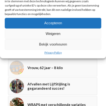
in te stemmen met deze technologieën kunnen wij gegevens zoals
surfgedrag of unieke ID's op deze site verwerken. Als je geen toestemming
OKTOBER 11, 2022
geeft of uw toestemming intrekt, kan dit een nadelige invloed hebben op
bepaalde functies en mogelijkheden.
TAGS:
AANTREKKELIJK
,
AFSLANKEN
,
AFVALLEN
,
BINDWEEFSELMASSAGE
,
DENBOSCH
,
ENDERMOLOGIE
,
FIT
,
GEZOND
,
Accepteren
HUIDVERBETERING
,
LIJFSTIJLING
,
LPGENDERMOLOGIE
,
MARENKESSEL
,
OSS
,
ROSMALEN
,
TRAJECT
Weigeren
Bekijk voorkeuren
Misschien ook iets voor u
Privacy Policy
Vrouw, 62 jaar – 8 kilo
Afvallen met LijfStijling is
gegarandeerd succes!
WRAPS met verschillende variaties