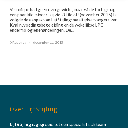
Veronique had geen overgewicht, maar wilde toch graag
een paar kilo minder; zij viel 8 kilo af! (november 2015) Ik
volgde de aanpak van LijfStijling: maaltijdvervangers van
Kyalin, voedingsbegeleiding en de wekelijkse LPG
endermologiebehandelingen. De…
0 Reacties
/
december 11, 2015
Over LijfStijling
LijfStijling
is gegroeid tot een specialistisch team