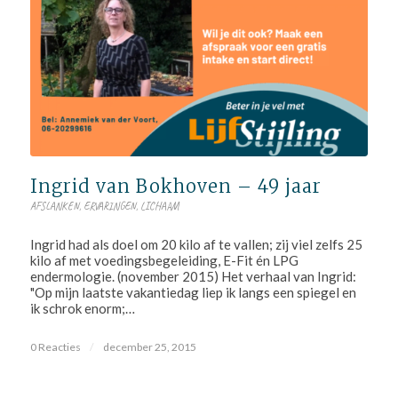
Ingrid van Bokhoven – 49 jaar
AFSLANKEN
,
ERVARINGEN
,
LICHAAM
Ingrid had als doel om 20 kilo af te vallen; zij viel zelfs 25
kilo af met voedingsbegeleiding, E-Fit én LPG
endermologie. (november 2015) Het verhaal van Ingrid:
"Op mijn laatste vakantiedag liep ik langs een spiegel en
ik schrok enorm;…
0 Reacties
/
december 25, 2015