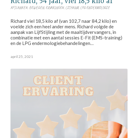
Richard, 54 jaar, viel 18,5 kilo af
AFSLANKEN
,
BEWEGEN
,
ERVARINGEN
,
LICHAAM
,
LPG ENDERMOLOGIE
Richard viel 18,5 kilo af (van 102,7 naar 84,2 kilo) en
voelde zich een heel ander mens. Richard volgde de
aanpak van LijfStijling met de maaltijdvervangers, in
combinatie met een aantal sessies E-Fit (EMS-training)
en de LPG endermologiebehandelingen…
april 25, 2021