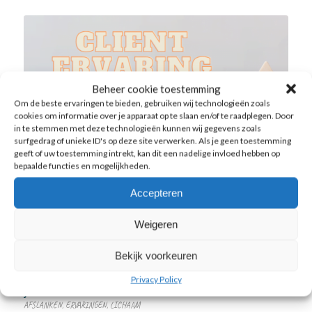
Beheer cookie toestemming
Om de beste ervaringen te bieden, gebruiken wij technologieën zoals
cookies om informatie over je apparaat op te slaan en/of te raadplegen. Door
in te stemmen met deze technologieën kunnen wij gegevens zoals
surfgedrag of unieke ID's op deze site verwerken. Als je geen toestemming
geeft of uw toestemming intrekt, kan dit een nadelige invloed hebben op
bepaalde functies en mogelijkheden.
Accepteren
Weigeren
Ook voor een paar kilootjes
Bekijk voorkeuren
minder: Veronique van Rie – 51
Privacy Policy
jaar
AFSLANKEN
,
ERVARINGEN
,
LICHAAM