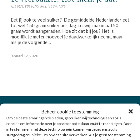
NIEUWS
,
VOEDING
,
WEETJES & TIPS
Eet jij ook te veel suiker? De gemiddelde Nederlander eet
tot wel 150 gram suiker per dag, terwijl maximaal 50
gram wordt aangeraden. Hoe zit dat bij jou? Het is
moeilijk te meten hoeveel je daadwerkelijk neemt, maar
als je de volgende…
januari 12, 2020
Beheer cookie toestemming
Om de beste ervaringen te bieden, gebruiken wij technologieën zoals
Over LijfStijling
cookies om informatie over je apparaat op te slaan en/of te raadplegen. Door
in te stemmen met deze technologieën kunnen wij gegevens zoals
surfgedrag of unieke ID's op deze site verwerken. Als je geen toestemming
LijfStijling
is gegroeid tot een specialistisch team