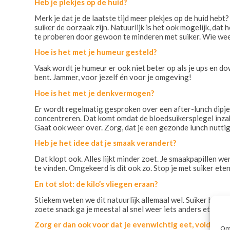
Heb je plekjes op de huid?
Merk je dat je de laatste tijd meer plekjes op de huid heb
suiker de oorzaak zijn. Natuurlijk is het ook mogelijk, dat
te proberen door gewoon te minderen met suiker. Wie weet
Hoe is het met je humeur gesteld?
Vaak wordt je humeur er ook niet beter op als je ups en do
bent. Jammer, voor jezelf én voor je omgeving!
Hoe is het met je denkvermogen?
Er wordt regelmatig gesproken over een after-lunch dipje. 
concentreren. Dat komt omdat de bloedsuikerspiegel inzakt
Gaat ook weer over. Zorg, dat je een gezonde lunch nuttig
Heb je het idee dat je smaak verandert?
Dat klopt ook. Alles lijkt minder zoet. Je smaakpapillen w
te vinden. Omgekeerd is dit ook zo. Stop je met suiker eten
En tot slot: de kilo’s vliegen eraan?
Stiekem weten we dit natuurlijk allemaal wel. Suiker bevat
zoete snack ga je meestal al snel weer iets anders eten. J
Zorg er dan ook voor dat je evenwichtig eet, voldoend
Om 