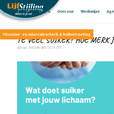
Home
Behandelingen
Over ons
Werkwijze
Age
Vitamine- en mineralencheck & buikvetmeting
TE VEEL SUIKER? HOE MERK J
NIEUWS
,
VOEDING
,
WEETJES & TIPS