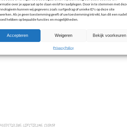
ormatie over je apparaat op te slaan en/of te raadplegen. Door in te stemmen met dez
hnologieën kunnen wij gegevens zoals surfgedrag of unieke ID's op deze site
werken. Als je geen toestemming geeft of uw toestemming intrekt, kan dit een nadel
loed hebben op bepaalde functies en mogelijkheden.
Accepteren
Weigeren
Bekijk voorkeuren
Privacy Policy
HUIDSTIJLING
,
LIJFSTIJLING
,
SUIKER