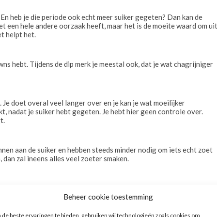
t? En heb je die periode ook echt meer suiker gegeten? Dan kan de
 het een hele andere oorzaak heeft, maar het is de moeite waard om ui
 helpt het.
wns hebt. Tijdens de dip merk je meestal ook, dat je wat chagrijniger
Je doet overal veel langer over en je kan je wat moeilijker
, nadat je suiker hebt gegeten. Je hebt hier geen controle over.
t.
ennen aan de suiker en hebben steeds minder nodig om iets echt zoet
, dan zal ineens alles veel zoeter smaken.
 veel calorieën én het zorgt niet voor een voldaan gevoel. Na een
Beheer cookie toestemming
e eet eerder te veel en je ziet het gewicht omhoog gaan.
e water drinkt én probeer minimaal 30 minuten per dag te
de beste ervaringen te bieden, gebruiken wij technologieën zoals cookies om