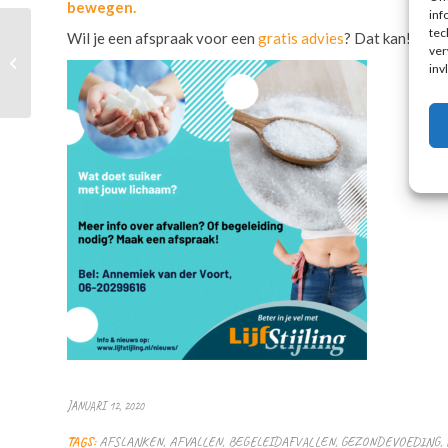
bewegen.
inf
tec
Wil je een afspraak voor een
gratis advies
? Dat kan!
ver
Work-out in je eigen
inv
woonkamer
JANUARI 12, 2020
TAGS:
AFSLANKEN
,
AFVALLEN
,
BEGELEIDAFVALLEN
,
GEZONDEVOEDING
,