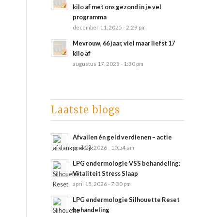
kilo af met ons gezond in je vel
programma
december 11, 2025 - 2:29 pm
Mevrouw, 66 jaar, viel maar liefst 17
kilo af
augustus 17, 2025 - 1:30 pm
Laatste blogs
Afvallen én geld verdienen – actie
april 28, 2026 - 10:54 am
LPG endermologie VSS behandeling:
Vitaliteit Stress Slaap
april 15, 2026 - 7:30 pm
LPG endermologie Silhouette Reset
behandeling