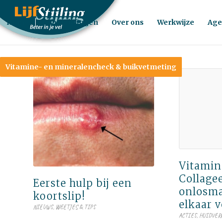
Home
Behandelingen
Over ons
Werkwijze
Age
Vitamine- en mineralencheck & buikvetmeting
Vitamin
Collage
Eerste hulp bij een
onlosma
koortslip!
elkaar 
NIEUWS
,
WEETJES & TIPS
ACTIES
,
HUIDVER