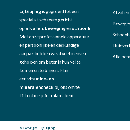
LijfStijling
is gegroeid tot een
Afvallen
specialistisch team gericht
Bewege
op
afvallen
,
beweging
en
schoonheid
.
Schoonh
Met onze professionele apparatuur
en persoonlijke en deskundige
Huidver
aanpak hebben we al veel mensen
Alle beh
geholpen om beter in hun vel te
komen én te blijven. Plan
een
vitamine- en
mineralencheck
bij ons om te
kijken hoe je in
balans
bent
© Copyright - LijfStijling