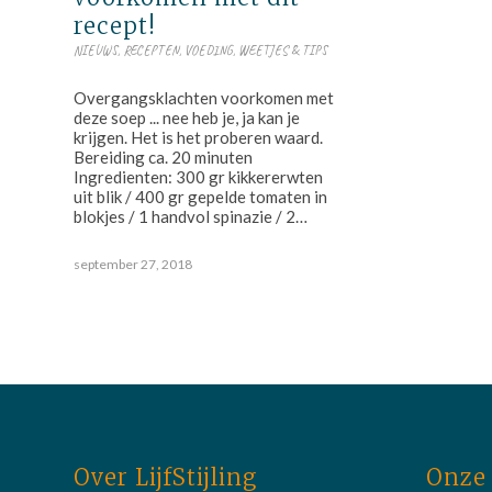
recept!
NIEUWS
,
RECEPTEN
,
VOEDING
,
WEETJES & TIPS
Overgangsklachten voorkomen met
deze soep ... nee heb je, ja kan je
krijgen. Het is het proberen waard.
Bereiding ca. 20 minuten
Ingredienten: 300 gr kikkererwten
uit blik / 400 gr gepelde tomaten in
blokjes / 1 handvol spinazie / 2…
september 27, 2018
Over LijfStijling
Onze 