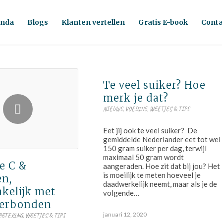
nda
Blogs
Klanten vertellen
Gratis E-book
Conta
Te veel suiker? Hoe
merk je dat?
NIEUWS
,
VOEDING
,
WEETJES & TIPS
Eet jij ook te veel suiker? De
gemiddelde Nederlander eet tot wel
150 gram suiker per dag, terwijl
maximaal 50 gram wordt
e C &
aangeraden. Hoe zit dat bij jou? Het
is moeilijk te meten hoeveel je
en,
daadwerkelijk neemt, maar als je de
kelijk met
volgende…
verbonden
januari 12, 2020
BETERING
,
WEETJES & TIPS