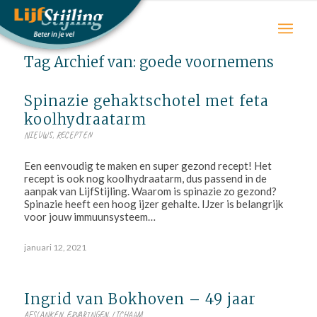
Tag Archief van:
goede voornemens
Spinazie gehaktschotel met feta
koolhydraatarm
NIEUWS
,
RECEPTEN
Een eenvoudig te maken en super gezond recept! Het
recept is ook nog koolhydraatarm, dus passend in de
aanpak van LijfStijling. Waarom is spinazie zo gezond?
Spinazie heeft een hoog ijzer gehalte. IJzer is belangrijk
voor jouw immuunsysteem…
januari 12, 2021
Ingrid van Bokhoven – 49 jaar
AFSLANKEN
,
ERVARINGEN
,
LICHAAM