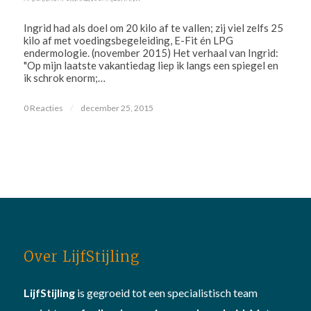
Ingrid had als doel om 20 kilo af te vallen; zij viel zelfs 25
kilo af met voedingsbegeleiding, E-Fit én LPG
endermologie. (november 2015) Het verhaal van Ingrid:
"Op mijn laatste vakantiedag liep ik langs een spiegel en
ik schrok enorm;…
0 Reacties
/
december 25, 2015
Over LijfStijling
LijfStijling
is gegroeid tot een specialistisch team