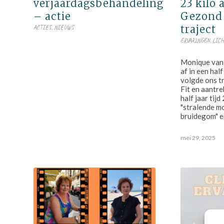
verjaardagsbehandeling
23 kilo 
– actie
Gezond 
traject
ACTIES
,
NIEUWS
ERVARINGEN
,
LIC
Monique van E
af in een hal
volgde ons tr
Fit en aantrek
half jaar tijd
"stralende m
bruidegom" e
mei 29, 2025