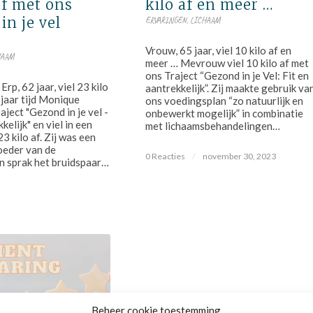
af met ons
kilo af en meer …
in je vel
ERVARINGEN
,
LICHAAM
Vrouw, 65 jaar, viel 10 kilo af en
HAAM
meer … Mevrouw viel 10 kilo af met
ons Traject “Gezond in je Vel: Fit en
rp, 62 jaar, viel 23 kilo
aantrekkelijk”. Zij maakte gebruik va
f jaar tijd Monique
ons voedingsplan “zo natuurlijk en
aject "Gezond in je vel -
onbewerkt mogelijk” in combinatie
kelijk" en viel in een
met lichaamsbehandelingen…
 23 kilo af. Zij was een
oeder van de
0 Reacties
/
november 30, 2023
n sprak het bruidspaar…
Beheer cookie toestemming