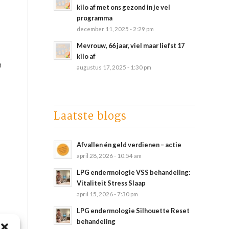
kilo af met ons gezond in je vel
programma
december 11, 2025 - 2:29 pm
Mevrouw, 66 jaar, viel maar liefst 17
kilo af
n
augustus 17, 2025 - 1:30 pm
Laatste blogs
Afvallen én geld verdienen – actie
april 28, 2026 - 10:54 am
LPG endermologie VSS behandeling:
Vitaliteit Stress Slaap
april 15, 2026 - 7:30 pm
LPG endermologie Silhouette Reset
behandeling