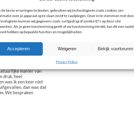
de beste ervaringen te bieden, gebruiken wij technologieën zoals cookies om
ormatie over je apparaat op te slaan en/of te raadplegen. Door in te stemmen met dez
hnologieën kunnen wij gegevens zoals surfgedrag of unieke ID's op deze site
werken. Als je geen toestemming geeft of uw toestemming intrekt, kan dit een nadel
loed hebben op bepaalde functies en mogelijkheden.
2 jaar – 8 kilo
RINGEN
,
LICHAAM
,
LPG
Accepteren
Weigeren
Bekijk voorkeuren
en manier van afvallen!
Privacy Policy
 LijfStijling was voor
natuurlijke manier van
n druk, heel
n was ik een keer niet
) afgevallen, dan was dat
em. We bespraken