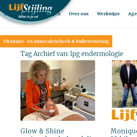
Home
Behandelingen
Over ons
Werkwijze
Age
Vitamine- en mineralencheck & buikvetmeting
Tag Archief van:
lpg endermologie
Glow & Shine
Monique,