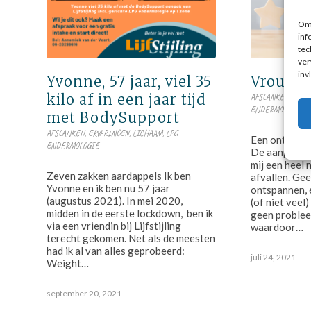
Om 
inf
tec
ver
inv
Yvonne, 57 jaar, viel 35
Vrouw, 6
kilo af in een jaar tijd
AFSLANKEN
,
ERVA
ENDERMOLOGIE
met BodySupport
AFSLANKEN
,
ERVARINGEN
,
LICHAAM
,
LPG
Een ontspann
ENDERMOLOGIE
De aanpak van
mij een heel 
Zeven zakken aardappels Ik ben
afvallen. Gee
Yvonne en ik ben nu 57 jaar
ontspannen, e
(augustus 2021). In mei 2020,
(of niet veel
midden in de eerste lockdown, ben ik
geen proble
via een vriendin bij Lijfstijling
waardoor…
terecht gekomen. Net als de meesten
had ik al van alles geprobeerd:
juli 24, 2021
Weight…
september 20, 2021