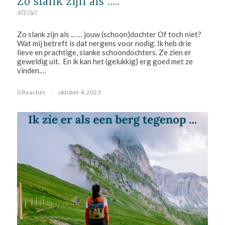
Zo slank zijn als …..
NIEUWS
Zo slank zijn als ... … jouw (schoon)dochter Of toch niet?
Wat mij betreft is dat nergens voor nodig. Ik heb drie
lieve en prachtige, slanke schoondochters. Ze zien er
geweldig uit. En ik kan het (gelukkig) erg goed met ze
vinden.…
0 Reacties
/
oktober 4, 2023