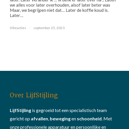
we alles voor later overhouden, alsof later beter was
Maar, we begrijpen niet dat… Later de koffie koud is.
Later…
0 Reacties
/
september 25, 2023
Over LijfStijling
LijfStijling
is gegroeid tot een specialistisch team
gericht op
afvallen
,
beweging
en
schoonheid
. Met
onze professionele apparatuur en persoonlijke en