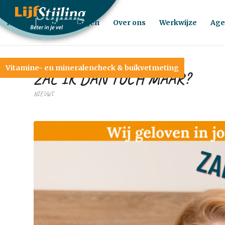
Home
Behandelingen
Over ons
Werkwijze
Age
Vitamine- en mineralencheck & buikvetmeting
ZAL IK DAN TOCH MAAR?
NIEUWS