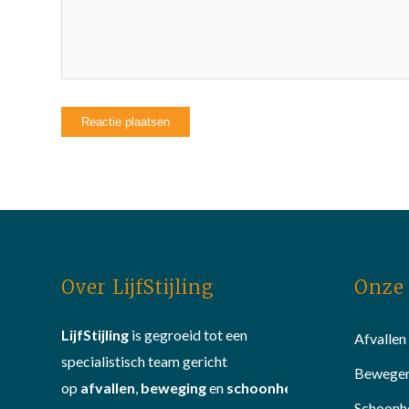
Over LijfStijling
Onze 
LijfStijling
is gegroeid tot een
Afvallen
specialistisch team gericht
Bewege
op
afvallen
,
beweging
en
schoonheid
.
Schoonh