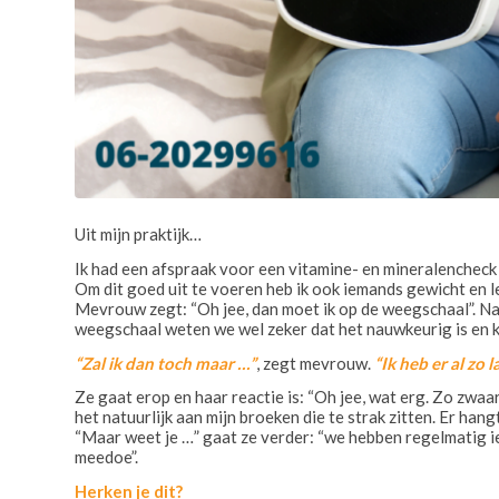
Uit mijn praktijk…
Ik had een afspraak voor een vitamine- en mineralencheck o
Om dit goed uit te voeren heb ik ook iemands gewicht en l
Mevrouw zegt: “Oh jee, dan moet ik op de weegschaal”. Na
weegschaal weten we wel zeker dat het nauwkeurig is en k
“Zal ik dan toch maar …”
, zegt mevrouw.
“Ik heb er al zo l
Ze gaat erop en haar reactie is: “Oh jee, wat erg. Zo zwaar 
het natuurlijk aan mijn broeken die te strak zitten. Er hangt
“Maar weet je …” gaat ze verder: “we hebben regelmatig iets
meedoe”.
Herken je dit?