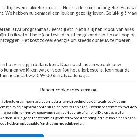
et altijd even makkelijk, maar …. Het is zeker niet onmogelijk. En ik ka
nt. We hebben nu eenmaal een leuk en gezellig leven. Gelukkig!! Maa
ten, afvalprogramma’s, leefstijl etc. Net als jij heb ik ook van alles
n. En ik wil het hele jaar tevreden, fit en gezond zijn. En ook nog op
e ontzeggen. Het kost zoveel energie om steeds opnieuw te moeten
 in hoeverre jij in balans bent. Daarnaast meten we ook jouw
Zo kunnen we kijken wat er voor jou het allerbeste is. Kom naar de
itaminecheck t.w.v. € 99,00 dan als cadeautje.
”
Beheer cookie toestemming
de beste ervaringen te bieden, gebruiken wij technologieën zoals cookies om
ormatie over je apparaat op te slaan en/of te raadplegen. Door in te stemmen met dez
hnologieën kunnen wij gegevens zoals surfgedrag of unieke ID's op deze site
werken. Als je geen toestemming geeft of uw toestemming intrekt, kan dit een nadel
loed hebben op bepaalde functies en mogelijkheden.
L
,
LIJFSTIJLING
,
MAREN KESSEL
,
OOK NA JOUW 50STE
,
OSS
,
ROSMALEN
,
TAILLE