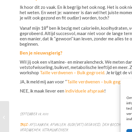
Ik hoor dit zo vaak. En ik begrijp het ook nog. Het is ook ni
het weten. En weet je: wanneer is dan wél het juiste mome
je wilt ook gezond en fit oud(er) worden, toch?
e
Vanaf mijn 18
ben ik bezig met calorieën, koolhydraten, vet
geprobeerd. Altijd succesvol, maar niet voor de lange termij
een manier, dat ik “gewoon” kan leven, zonder me alles t
beginnen.
Ben je nieuwsgierig?
Wil jij ook een vitamine- en mineralencheck. We meten dan
vetstofwisseling, buikvet, metabolische leeftijd en meer. 
workshop
Taille verdwenen – Buik gegroeid.
Je krijgt de v
JA, ik meld mij aan voor “
Taille verdwenen – buik gegroeid
NEE, ik maak liever een
individuele afspraak
!
Om 
inf
tec
Afvallen zonder gedoe
ver
SEPTEMBER 28, 2023
met het
inv
wonderapparaat ..
TAGS:
AFSLANKEN
,
AFVALLEN
,
BUIK(VET) GEGROEID
,
DEN BOSCH
,
EMPE
VERDWENEN
,
VITAMINECHECK