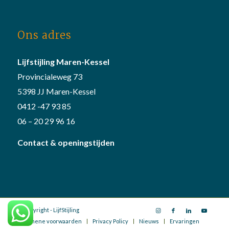
Ons adres
Lijfstijling Maren-Kessel
Provincialeweg 73
5398 JJ Maren-Kessel
0412 -47 93 85
06 – 20 29 96 16
Contact & openingstijden
© Copyright - LijfStijling
Algemene voorwaarden
Privacy Policy
Nieuws
Ervaringen