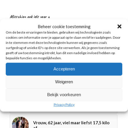
Misschien ook iets voor u
Beheer cookie toestemming
Om de beste ervaringen te bieden, gebruiken wij technologieën zoals
Vrouw – 50 jaar, verloor 18,6 kilo met
cookies om informatie over je apparaat op te slaan en/of te raadplegen. Door
ons Traject
in te stemmen met deze technologieën kunnen wij gegevens zoals
surfgedrag of unieke ID's op deze site verwerken. Als je geen toestemming
geeft of uw toestemming intrekt, kan dit een nadelige invloed hebben op
Overgangsklachten voorkomen met
bepaalde functies en mogelijkheden.
dit recept!
Accepteren
Collageen
Weigeren
Bekijk voorkeuren
Smeren, smeren, smeren: last van een
Privacy Policy
droge huid?
Vrouw, 62 jaar, viel maar liefst 17,5 kilo
af