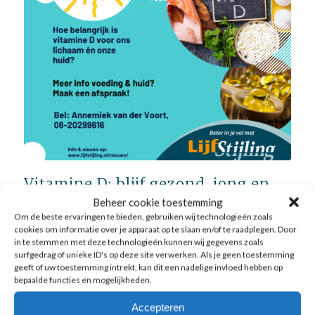
Vitamine D: blijf gezond, jong en
mooi
Beheer cookie toestemming
Om de beste ervaringen te bieden, gebruiken wij technologieën zoals
NIEUWS
,
VOEDING
cookies om informatie over je apparaat op te slaan en/of te raadplegen. Door
in te stemmen met deze technologieën kunnen wij gegevens zoals
Blijf gezond, jong en mooi door vitamine D te slikken, de
surfgedrag of unieke ID's op deze site verwerken. Als je geen toestemming
huid in bescherming te nemen én gezond te eten! Waarom
geeft of uw toestemming intrekt, kan dit een nadelige invloed hebben op
is vitamine D van belang? Vitamine D is nodig om calcium
bepaalde functies en mogelijkheden.
uit de voeding in het lichaam op te nemen. Het is
belangrijk voor de…
Accepteren