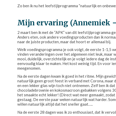
Zo ben ik nu het leefstijlprogramma “natuurlijk en onbewerk
Mijn ervaring (Annemiek –
2 maart ben ik met de “APK” van dit leefstijlprogramma gesta
Anders eten, ook andere voedingsproducten dan ik norma
naar de juiste producten, maar dat hoort er allemaal bij.
Welk voedingsprogramma je ook volgt, de eerste 1-1,5 week
vinden veranderingen over het algemeen niet leuk, maar 
mooi, duidelijk, overzichtelijk en je volgt iedere dag de i
eenvoudig klaar te maken. Het kost weinig tijd. En voor iem
meegenomen.
Na de eerste dagen kwam ik goed in het ritme. Mijn gewicht
natuurlijk geen groot feest in verband met Corona, maar d
en een lekker glas wijn toch niet ontnemen. Zelf ben ik d
chocoladebrownie en kokosmacroon gebakken volgens 3Care
het smaakte echt lekker! (Direct wat meer gemaakt, zodat 
gestaag. De eerste paar weken natuurlijk wat harder. Soms
willen natuurlijk altijd dat het sneller gaat…..
Na de eerste 28 dagen was ik zo enthousiast, dat ik vervo