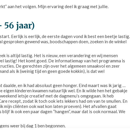
t” aan het volgen. Mijn ervaring deel ik graag met jullie.
 56 jaar)
rt. Eerlijk is eerlijk, de eerste dagen vond ik best een beetje lastig.
al gesproken gewend was, boodschappen doen, zoeken in de winkel
 is altijd lastig. Het is nieuw, een verandering en wij mensen
wel lastig! Het komt goed. De informatiemap van het programma is
nstructies. De gerechten zijn over het algemeen smaakvol en zeer
and als ik (weinig tijd en geen goede kokkin), is dat wel
 daalde, en ik had absoluut geen honger. Eind maart was ik jarig …
e eigen kinderen kwamen natuurlijk wel. En ik wilde hen het gebakje
at weekend ietsje creatief met de dagmenu’s omgegaan. Ik heb
 recept, zodat ik toch ook iets lekkers had om van te smullen. En
ik mijn cliënten ook wat kon laten proeven). Het afvallen gaat
 blijf ik ook een paar dagen “hangen”, maar dat is ook normaal. We
lgens weer bij dag 1 ben begonnen.