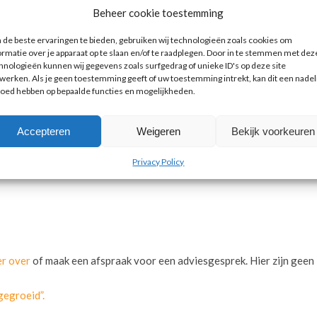
k?
Beheer cookie toestemming
de beste ervaringen te bieden, gebruiken wij technologieën zoals cookies om
ormatie over je apparaat op te slaan en/of te raadplegen. Door in te stemmen met dez
hnologieën kunnen wij gegevens zoals surfgedrag of unieke ID's op deze site
e)
werken. Als je geen toestemming geeft of uw toestemming intrekt, kan dit een nadel
t van had, oeps!)
loed hebben op bepaalde functies en mogelijkheden.
ht met regelmaat, zo’n 2-3 dagen achter elkaar)
Accepteren
Weigeren
Bekijk voorkeuren
Privacy Policy
eede 28 dagen af te maken.
er over
of maak een afspraak voor een adviesgesprek. Hier zijn geen
gegroeid”.