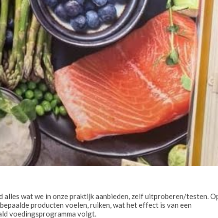
jd alles wat we in onze praktijk aanbieden, zelf uitproberen/testen. O
epaalde producten voelen, ruiken, wat het effect is van een
paald voedingsprogramma volgt.