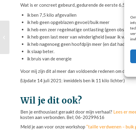
Wat is er concreet gebeurd, gedurende de eerste 6,5 wee
ik ben 7,5 kilo afgevallen
Om 
ik heb geen opgeblazen gevoel/buik meer
inf
tec
ik heb een zeer regelmatige ontlasting (geen obstipati
Optimale vitaliteit en
ver
ik heb geen last meer van winderigheid (waar ik wat las
een gezond gewicht:
inv
leefstijlprogramma
ik heb nagenoeg geen hoofdpijn meer (en dat had ik ec
ik slaap beter.
ik bruis van de energie
Voor mij zijn dit al meer dan voldoende redenen om de tw
(Update 14 juli 2021: inmiddels ben ik 11 kilo lichter)
Wil je dit ook?
Ben je enthousiast geraakt door mijn verhaal?
Lees er me
kosten aan verbonden. Bel; 06-20299616
Meld je aan voor onze workshop
“taille verdwenen – buik 