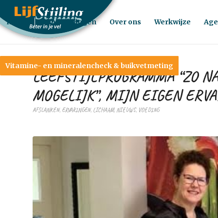
Home
Behandelingen
Over ons
Werkwijze
Age
Vitamine- en mineralencheck & buikvetmeting
LEEFSTIJLPROGRAMMA “ZO N
MOGELIJK”, MIJN EIGEN ERV
AFSLANKEN
,
ERVARINGEN
,
LICHAAM
,
NIEUWS
,
VOEDING