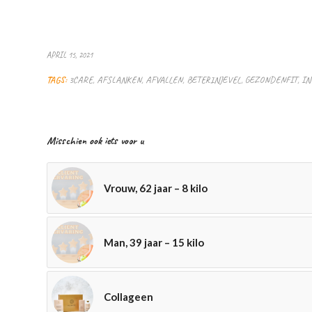
APRIL 15, 2021
TAGS:
3CARE
,
AFSLANKEN
,
AFVALLEN
,
BETERINJEVEL
,
GEZONDENFIT
,
IN
Misschien ook iets voor u
Vrouw, 62 jaar – 8 kilo
Man, 39 jaar – 15 kilo
Collageen