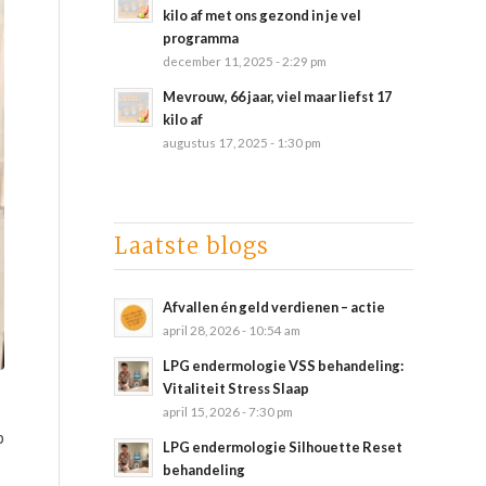
kilo af met ons gezond in je vel
programma
december 11, 2025 - 2:29 pm
Mevrouw, 66 jaar, viel maar liefst 17
kilo af
augustus 17, 2025 - 1:30 pm
Laatste blogs
Afvallen én geld verdienen – actie
april 28, 2026 - 10:54 am
LPG endermologie VSS behandeling:
Vitaliteit Stress Slaap
april 15, 2026 - 7:30 pm
p
LPG endermologie Silhouette Reset
behandeling