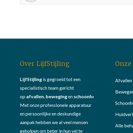
Over LijfStijling
Onze 
LijfStijling
is gegroeid tot een
Afvallen
specialistisch team gericht
Bewege
op
afvallen
,
beweging
en
schoonheid
.
Schoonh
Met onze professionele apparatuur
en persoonlijke en deskundige
Huidver
aanpak hebben we al veel mensen
Alle beh
geholpen om beter in hun vel te