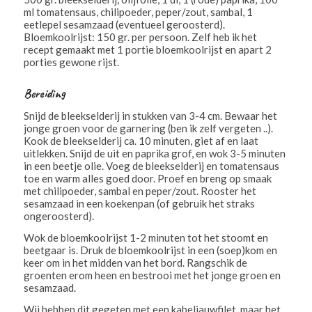
ml tomatensaus, chilipoeder, peper/zout, sambal, 1
eetlepel sesamzaad (eventueel geroosterd).
Bloemkoolrijst: 150 gr. per persoon. Zelf heb ik het
recept gemaakt met 1 portie bloemkoolrijst en apart 2
porties gewone rijst.
Bereiding
Snijd de bleekselderij in stukken van 3-4 cm. Bewaar het
jonge groen voor de garnering (ben ik zelf vergeten ..).
Kook de bleekselderij ca. 10 minuten, giet af en laat
uitlekken. Snijd de uit en paprika grof, en wok 3-5 minuten
in een beetje olie. Voeg de bleekselderij en tomatensaus
toe en warm alles goed door. Proef en breng op smaak
met chilipoeder, sambal en peper/zout. Rooster het
sesamzaad in een koekenpan (of gebruik het straks
ongeroosterd).
Wok de bloemkoolrijst 1-2 minuten tot het stoomt en
beetgaar is. Druk de bloemkoolrijst in een (soep)kom en
keer om in het midden van het bord. Rangschik de
groenten erom heen en bestrooi met het jonge groen en
sesamzaad.
Wij hebben dit gegeten met een kabeljauwfilet, maar het