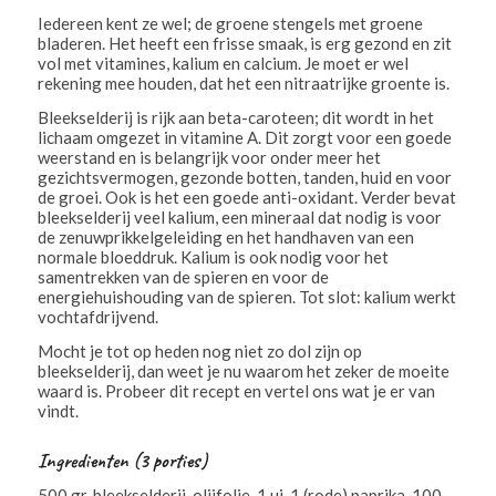
Iedereen kent ze wel; de groene stengels met groene
bladeren. Het heeft een frisse smaak, is erg gezond en zit
vol met vitamines, kalium en calcium. Je moet er wel
rekening mee houden, dat het een nitraatrijke groente is.
Bleekselderij is rijk aan beta-caroteen; dit wordt in het
lichaam omgezet in vitamine A. Dit zorgt voor een goede
weerstand en is belangrijk voor onder meer het
gezichtsvermogen, gezonde botten, tanden, huid en voor
de groei. Ook is het een goede anti-oxidant. Verder bevat
bleekselderij veel kalium, een mineraal dat nodig is voor
de zenuwprikkelgeleiding en het handhaven van een
normale bloeddruk. Kalium is ook nodig voor het
samentrekken van de spieren en voor de
energiehuishouding van de spieren. Tot slot: kalium werkt
vochtafdrijvend.
Mocht je tot op heden nog niet zo dol zijn op
bleekselderij, dan weet je nu waarom het zeker de moeite
waard is. Probeer dit recept en vertel ons wat je er van
vindt.
Ingredienten (3 porties)
500 gr. bleekselderij, olijfolie, 1 ui, 1 (rode) paprika, 100