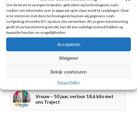
Vrouw, 64 jaar, viel 14 kilo af en dat is
Om de beste ervaringen te bieden, gebruiken wij technologieën zoals
nog maar het begin …
cookies om informatie over je apparaat op te slaan en/of te raadplegen. Door
in te stemmen met deze technologieën kunnen wij gegevens zoals
surfgedrag of unieke ID's op deze site verwerken. Als je geen toestemming
geeft of uw toestemming intrekt, kan dit een nadelige invloed hebben op
Marloes van Mook – 31 jaar
bepaalde functies en mogelijkheden.
Accepteren
Jill van Lith, 22 jaar, viel maar liefst 15
kilo af
Weigeren
Bekijk voorkeuren
Spinazie gehaktschotel met feta
koolhydraatarm
Privacy Policy
Vrouw – 50 jaar, verloor 18,6 kilo met
ons Traject