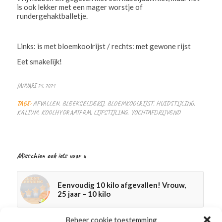
is ook lekker met een mager worstje of
rundergehaktballetje.
Links: is met bloemkoolrijst / rechts: met gewone rijst
Eet smakelijk!
JANUARI 24, 2021
TAGS:
AFVALLEN
,
BLEEKSELDERIJ
,
BLOEMKOOLRIJST
,
HUIDSTIJLING
,
KALIUM
,
KOOLHYDRAATARM
,
LIJFSTIJLING
,
VOCHTAFDRIJVEND
Misschien ook iets voor u
Eenvoudig 10 kilo afgevallen! Vrouw,
25 jaar – 10 kilo
Beheer cookie toestemming