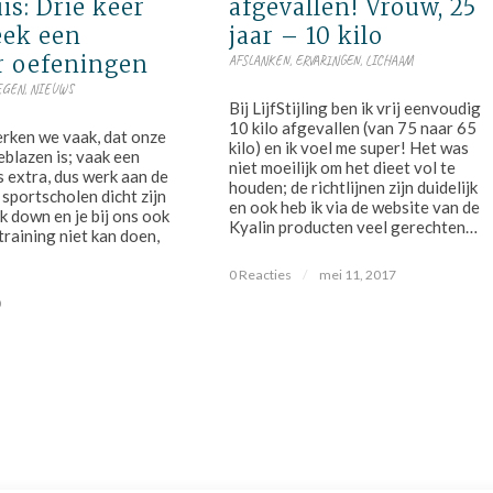
is: Drie keer
afgevallen! Vrouw, 25
eek een
jaar – 10 kilo
r oefeningen
AFSLANKEN
,
ERVARINGEN
,
LICHAAM
EGEN
,
NIEUWS
Bij LijfStijling ben ik vrij eenvoudig
10 kilo afgevallen (van 75 naar 65
erken we vaak, dat onze
kilo) en ik voel me super! Het was
eblazen is; vaak een
niet moeilijk om het dieet vol te
s extra, dus werk aan de
houden; de richtlijnen zijn duidelijk
 sportscholen dicht zijn
en ook heb ik via de website van de
ck down en je bij ons ook
Kyalin producten veel gerechten…
training niet kan doen,
0 Reacties
/
mei 11, 2017
0