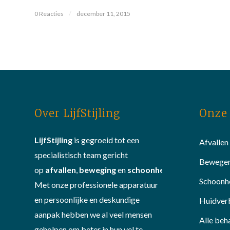
0 Reacties
/
december 11, 2015
Over LijfStijling
Onze 
LijfStijling
is gegroeid tot een
Afvallen
specialistisch team gericht
Bewege
op
afvallen
,
beweging
en
schoonheid
.
Schoonh
Met onze professionele apparatuur
en persoonlijke en deskundige
Huidver
aanpak hebben we al veel mensen
Alle beh
geholpen om beter in hun vel te