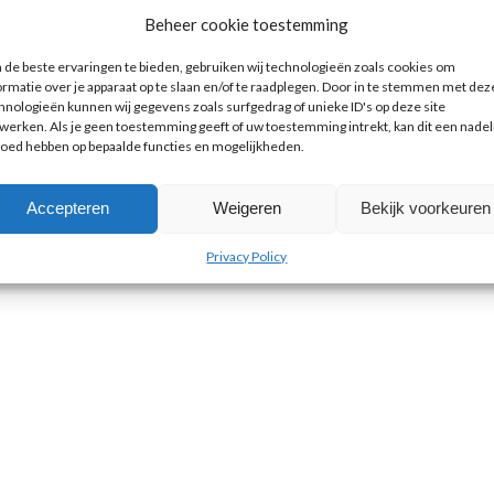
Beheer cookie toestemming
de beste ervaringen te bieden, gebruiken wij technologieën zoals cookies om
ormatie over je apparaat op te slaan en/of te raadplegen. Door in te stemmen met dez
hnologieën kunnen wij gegevens zoals surfgedrag of unieke ID's op deze site
werken. Als je geen toestemming geeft of uw toestemming intrekt, kan dit een nadel
loed hebben op bepaalde functies en mogelijkheden.
Accepteren
Weigeren
Bekijk voorkeuren
Privacy Policy