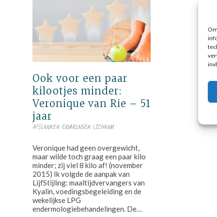
Om 
inf
tec
ver
inv
Ook voor een paar
kilootjes minder:
Veronique van Rie – 51
jaar
AFSLANKEN
,
ERVARINGEN
,
LICHAAM
Veronique had geen overgewicht,
maar wilde toch graag een paar kilo
minder; zij viel 8 kilo af! (november
2015) Ik volgde de aanpak van
LijfStijling: maaltijdvervangers van
Kyalin, voedingsbegeleiding en de
wekelijkse LPG
endermologiebehandelingen. De…