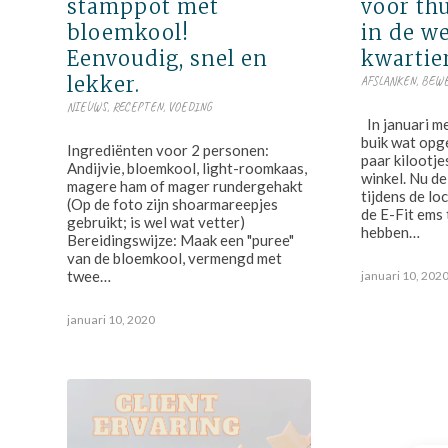
stamppot met
voor thu
bloemkool!
in de w
Eenvoudig, snel en
kwartie
lekker.
AFSLANKEN
,
BEW
NIEUWS
,
RECEPTEN
,
VOEDING
In januari m
buik wat opg
Ingrediënten voor 2 personen:
paar kilootje
Andijvie, bloemkool, light-roomkaas,
winkel. Nu de
magere ham of mager rundergehakt
tijdens de lo
(Op de foto zijn shoarmareepjes
de E-Fit ems 
gebruikt; is wel wat vetter)
hebben…
Bereidingswijze: Maak een "puree"
van de bloemkool, vermengd met
twee…
januari 10, 202
januari 10, 2020