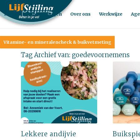
Home
Behandelingen
Over ons
Werkwijze
Age
Vitamine- en mineralencheck & buikvetmeting
Tag Archief van:
goedevoornemens
Lekkere andijvie
Buikspi