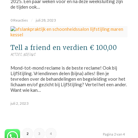
2025. Een paar weken voor en na deze weeksluiting zijn
de tijden ook…
0 Reacties
/
juli 28, 2023
Tell a friend en verdien € 100,00
ACTIES
,
NIEUWS
Mond-tot-mond reclame is de beste reclame! Ook bij
LijfStijling. Vriendinnen delen (bijna) alles! Ben je
tevreden over de behandelingen en begeleiding voor het
lichaam en/of gezicht bij LijfStijling? Vertel het een ander.
Want wie kan…
juli 2, 2023
1
2
3
4
Pagina 2 van 4