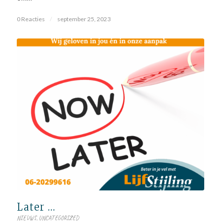
0 Reacties
/
september 25, 2023
Later …
NIEUWS
,
UNCATEGORIZED